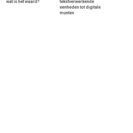
wat is het waard?
tekstverwerkende
eenheden tot digitale
munten