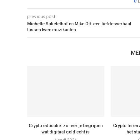
0
previous post
Michelle Splietelhof en Mike Ott: een liefdesverhaal
tussen twee muzikanten
ME
Crypto educatie: zo leer je begrijpen
Crypto leren 
wat digitaal geld echt is
het st