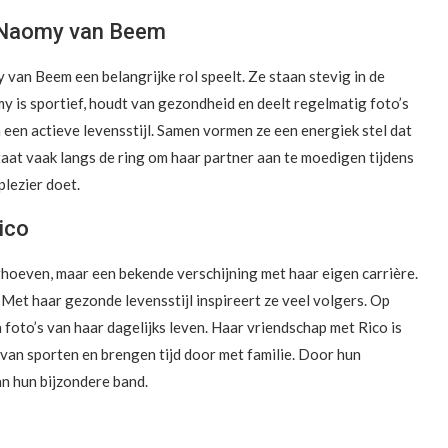
n Naomy van Beem
y van Beem een belangrijke rol speelt. Ze staan stevig in de
y is sportief, houdt van gezondheid en deelt regelmatig foto’s
n een actieve levensstijl. Samen vormen ze een energiek stel dat
taat vaak langs de ring om haar partner aan te moedigen tijdens
plezier doet.
ico
rhoeven, maar een bekende verschijning met haar eigen carrière.
r. Met haar gezonde levensstijl inspireert ze veel volgers. Op
foto’s van haar dagelijks leven. Haar vriendschap met Rico is
 van sporten en brengen tijd door met familie. Door hun
n hun bijzondere band.