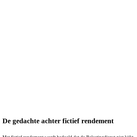
De gedachte achter fictief rendement
Met fictief rendement wordt bedoeld dat de Belastingdienst niet kijkt