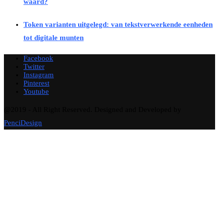
waard?
Token varianten uitgelegd: van tekstverwerkende eenheden
tot digitale munten
Facebook
Twitter
Instagram
Pinterest
Youtube
@2019 - All Right Reserved. Designed and Developed by
PenciDesign