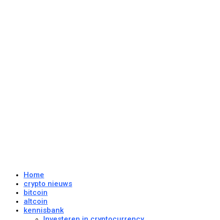
Home
crypto nieuws
bitcoin
altcoin
kennisbank
Investeren in cryptocurrency