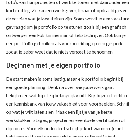
foto’s van hun projecten of werk te tonen, met daaronder een
korte uitleg. Zo kan een werkgever, leraar of opdrachtgever
direct zien wat je kwaliteiten zijn. Soms wordt in een vacature
gevraagd om je portfolio op te sturen, zoals bij een grafisch
ontwerper, een kok, timmerman of tekstschrijver. Ook kun je
een portfolio gebruiken als voorbereiding op een gesprek,
zodat je zeker weet dat je niets vergeet te benoemen.
Beginnen met je eigen portfolio
De start maken is soms lastig, maar elk portfolio begint bij
een goede planning. Denk na over wie jouw werk gaat
bekijken en wat hij of zij belangrijk vindt. Kijk bijvoorbeeld in
een kennisbank van jouw vakgebied voor voorbeelden. Schrijf
op wat je wilt laten zien. Maak een lijstje van je beste
werkstukken, stages, projecten en eventuele certificaten of
diploma’s. Voor elk onderdeel schrijf je kort wanneer je het
hebt gemaakt, wat de opdracht was en welke rol jij had.