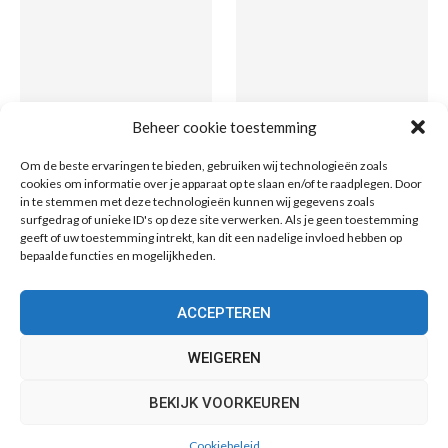
Beheer cookie toestemming
Grond kopen in de
Token varianten uitgelegd:
Om de beste ervaringen te bieden, gebruiken wij technologieën zoals
metaverse: wat is het en
van tekstverwerkende
cookies om informatie over je apparaat op te slaan en/of te raadplegen. Door
wat is het waard?
eenheden tot digitale
in te stemmen met deze technologieën kunnen wij gegevens zoals
munten
surfgedrag of unieke ID's op deze site verwerken. Als je geen toestemming
geeft of uw toestemming intrekt, kan dit een nadelige invloed hebben op
bepaalde functies en mogelijkheden.
ACCEPTEREN
WEIGEREN
BEKIJK VOORKEUREN
@2019 - All Right Reserved. Designed and Developed by
PenciDesign
Cookiebeleid