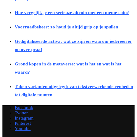
Hoe vergelijk je een serieuze altcoin met een meme coin?
Voorraadbeheer: zo houd je altijd grip op je spullen
Gedigitaliseerde activa: wat ze zijn en waarom iedereen er
nu over praat
Grond kopen in de metaverse: wat is het en wat is het
waard?
Token varianten uitgelegd: van tekstverwerkende eenheden
tot digitale munten
Facebook
Twitter
Instagram
Pinterest
Youtube