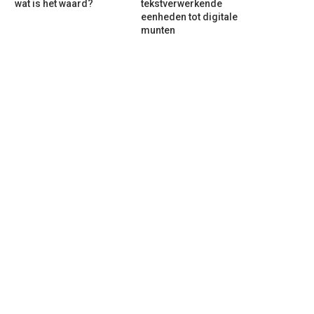
wat is het waard?
tekstverwerkende
eenheden tot digitale
munten