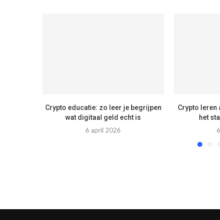
Crypto educatie: zo leer je begrijpen
Crypto leren 
wat digitaal geld echt is
het st
6 april 2026
6