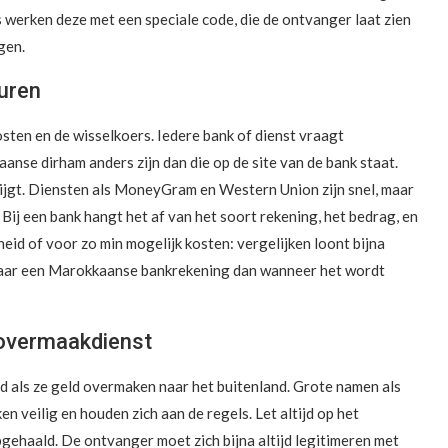
 werken deze met een speciale code, die de ontvanger laat zien
gen.
turen
sten en de wisselkoers. Iedere bank of dienst vraagt
nse dirham anders zijn dan die op de site van de bank staat.
ijgt. Diensten als MoneyGram en Western Union zijn snel, maar
ij een bank hangt het af van het soort rekening, het bedrag, en
heid of voor zo min mogelijk kosten: vergelijken loont bijna
kt naar een Marokkaanse bankrekening dan wanneer het wordt
n overmaakdienst
 als ze geld overmaken naar het buitenland. Grote namen als
eilig en houden zich aan de regels. Let altijd op het
gehaald. De ontvanger moet zich bijna altijd legitimeren met