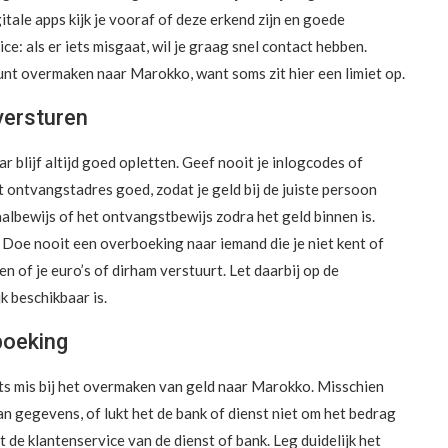
gitale apps kijk je vooraf of deze erkend zijn en goede
: als er iets misgaat, wil je graag snel contact hebben.
unt overmaken naar Marokko, want soms zit hier een limiet op.
 versturen
r blijf altijd goed opletten. Geef nooit je inlogcodes of
ontvangstadres goed, zodat je geld bij de juiste persoon
lbewijs of het ontvangstbewijs zodra het geld binnen is.
 Doe nooit een overboeking naar iemand die je niet kent of
en of je euro’s of dirham verstuurt. Let daarbij op de
k beschikbaar is.
boeking
ets mis bij het overmaken van geld naar Marokko. Misschien
an gegevens, of lukt het de bank of dienst niet om het bedrag
t de klantenservice van de dienst of bank. Leg duidelijk het