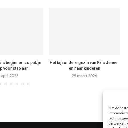
als beginner: zo pak je
Het bijzondere gezin van Kris Jenner
ap voor stap aan
en haar kinderen
 april 2026
29 maart 2026
Om de beste 
informatie o
technologieë
verwerken. A