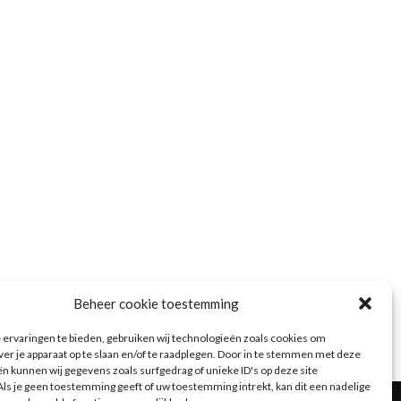
Rendement berekenen in heldere
Het gezinsleven van Barry A
stappen
vader met vier dochte
28 maart 2026
25 maart 2026
Beheer cookie toestemming
ervaringen te bieden, gebruiken wij technologieën zoals cookies om
ver je apparaat op te slaan en/of te raadplegen. Door in te stemmen met deze
n kunnen wij gegevens zoals surfgedrag of unieke ID's op deze site
ls je geen toestemming geeft of uw toestemming intrekt, kan dit een nadelige