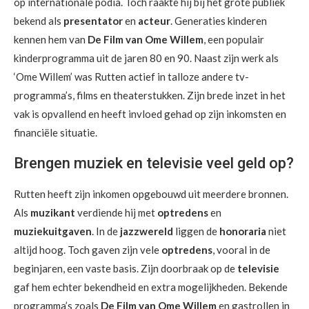
op internationale podia. Toch raakte hij bij het grote publiek
bekend als
presentator
en
acteur
. Generaties kinderen
kennen hem van
De Film van Ome Willem
, een populair
kinderprogramma uit de jaren 80 en 90. Naast zijn werk als
‘Ome Willem’ was Rutten actief in talloze andere tv-
programma’s, films en theaterstukken. Zijn brede inzet in het
vak is opvallend en heeft invloed gehad op zijn inkomsten en
financiële situatie.
Brengen muziek en televisie veel geld op?
Rutten heeft zijn inkomen opgebouwd uit meerdere bronnen.
Als
muzikant
verdiende hij met
optredens
en
muziekuitgaven
. In de
jazzwereld
liggen de
honoraria
niet
altijd hoog. Toch gaven zijn vele
optredens
, vooral in de
beginjaren, een vaste basis. Zijn doorbraak op de
televisie
gaf hem echter bekendheid en extra mogelijkheden. Bekende
programma’s zoals
De Film van Ome Willem
en gastrollen in