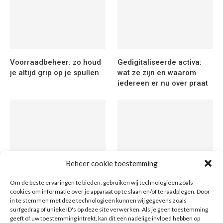
Voorraadbeheer: zo houd
Gedigitaliseerde activa:
je altijd grip op je spullen
wat ze zijn en waarom
iedereen er nu over praat
Beheer cookie toestemming
Grond kopen in de
Token varianten uitgelegd:
Om de beste ervaringen te bieden, gebruiken wij technologieën zoals
metaverse: wat is het en
van tekstverwerkende
cookies om informatie over je apparaat op te slaan en/of te raadplegen. Door
wat is het waard?
eenheden tot digitale
in te stemmen met deze technologieën kunnen wij gegevens zoals
munten
surfgedrag of unieke ID's op deze site verwerken. Als je geen toestemming
geeft of uw toestemming intrekt, kan dit een nadelige invloed hebben op