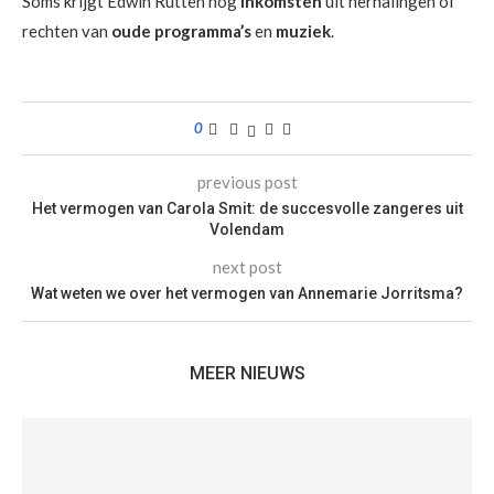
Soms krijgt Edwin Rutten nog
inkomsten
uit herhalingen of
rechten van
oude programma’s
en
muziek
.
0
previous post
Het vermogen van Carola Smit: de succesvolle zangeres uit
Volendam
next post
Wat weten we over het vermogen van Annemarie Jorritsma?
MEER NIEUWS