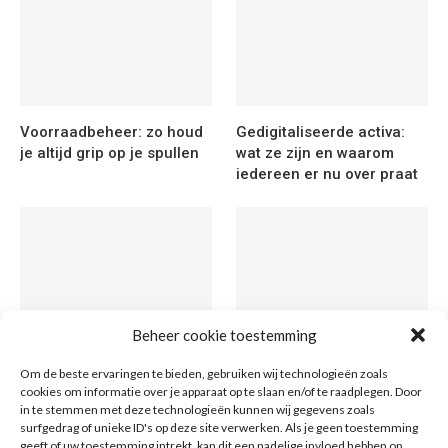
Voorraadbeheer: zo houd
Gedigitaliseerde activa:
je altijd grip op je spullen
wat ze zijn en waarom
iedereen er nu over praat
Beheer cookie toestemming
Grond kopen in de
Token varianten uitgelegd:
Om de beste ervaringen te bieden, gebruiken wij technologieën zoals
metaverse: wat is het en
van tekstverwerkende
cookies om informatie over je apparaat op te slaan en/of te raadplegen. Door
wat is het waard?
eenheden tot digitale
in te stemmen met deze technologieën kunnen wij gegevens zoals
munten
surfgedrag of unieke ID's op deze site verwerken. Als je geen toestemming
geeft of uw toestemming intrekt, kan dit een nadelige invloed hebben op