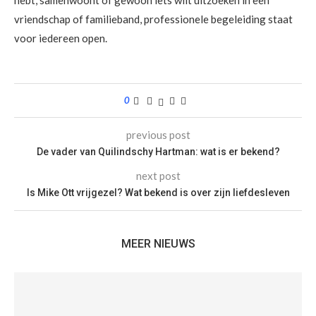
hebt, samenwoont of gewoon iets wilt uitzoeken in een
vriendschap of familieband, professionele begeleiding staat
voor iedereen open.
0
previous post
De vader van Quilindschy Hartman: wat is er bekend?
next post
Is Mike Ott vrijgezel? Wat bekend is over zijn liefdesleven
MEER NIEUWS