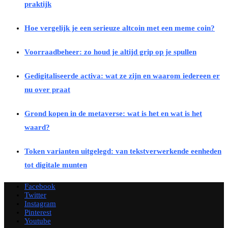
praktijk
Hoe vergelijk je een serieuze altcoin met een meme coin?
Voorraadbeheer: zo houd je altijd grip op je spullen
Gedigitaliseerde activa: wat ze zijn en waarom iedereen er
nu over praat
Grond kopen in de metaverse: wat is het en wat is het
waard?
Token varianten uitgelegd: van tekstverwerkende eenheden
tot digitale munten
Facebook
Twitter
Instagram
Pinterest
Youtube