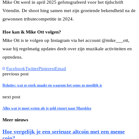
Mike Ott werd in april 2025 gefotografeerd voor het tijdschrift
Vriendin. De shoot hing samen met zijn groeiende bekendheid na de
gewonnen tributecompetitie in 2024.
Hoe kan ik Mike Ott volgen?
Mike Ott is te volgen op Instagram via het account @mike___ott,
waar hij regelmatig updates deelt over zijn muzikale activiteiten en
optredens.
0
Facebook
Twitter
Pinterest
Email
previous post
Relaties: wat ze sterk maakt en waarom het soms zo moeilijk is
next post
Alles wat je moet weten als je geld stuurt naar Marokko
Meer nieuws
Hoe vergelijk je een serieuze altcoin met een meme
coin?