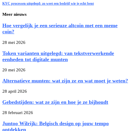
KYC processen uitgelegd: zo weet een bedrijf wie je echt bent
Meer nieuws
Hoe vergelijk je een serieuze altcoin met een meme
coin?
28 mei 2026
Token varianten uitgelegd: van tekstverwerkende
eenheden tot digitale munten
20 mei 2026
Alternatieve munten: wat zijn ze en wat moet je weten?
28 april 2026
Gebedstijden: wat ze zijn en hoe je ze bijhoudt
28 februari 2026
Juntoo Wilrijk: Belgisch design op jouw tempo
ontdekken