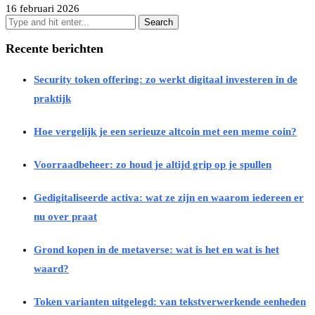
16 februari 2026
Recente berichten
Security token offering: zo werkt digitaal investeren in de
praktijk
Hoe vergelijk je een serieuze altcoin met een meme coin?
Voorraadbeheer: zo houd je altijd grip op je spullen
Gedigitaliseerde activa: wat ze zijn en waarom iedereen er
nu over praat
Grond kopen in de metaverse: wat is het en wat is het
waard?
Token varianten uitgelegd: van tekstverwerkende eenheden