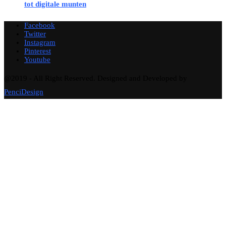
tot digitale munten
Facebook
Twitter
Instagram
Pinterest
Youtube
@2019 - All Right Reserved. Designed and Developed by
PenciDesign