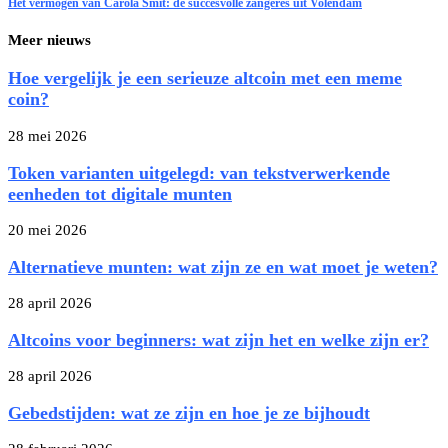
Het vermogen van Carola Smit: de succesvolle zangeres uit Volendam
Meer nieuws
Hoe vergelijk je een serieuze altcoin met een meme
coin?
28 mei 2026
Token varianten uitgelegd: van tekstverwerkende
eenheden tot digitale munten
20 mei 2026
Alternatieve munten: wat zijn ze en wat moet je weten?
28 april 2026
Altcoins voor beginners: wat zijn het en welke zijn er?
28 april 2026
Gebedstijden: wat ze zijn en hoe je ze bijhoudt