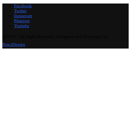
Facebook
Twitter
Instagram
Pinterest
Youtube
@2019 - All Right Reserved. Designed and Developed by
PenciDesign