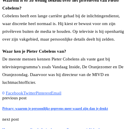
Waarom is er zo weinig bekend over het privéleven van Pieter
Cobelens?
Cobelens heeft een lange carrière gehad bij de inlichtingendienst,
waar discretie heel normaal is. Hij kiest er bewust voor om zijn
privéleven buiten de media te houden. Op televisie is hij openhartig
over zijn vakgebied, maar persoonlijke details deelt hij zelden.
Waar ken je Pieter Cobelens van?
De meeste mensen kennen Pieter Cobelens als vaste gast bij
televisieprogramma’s zoals Vandaag Inside, De Oranjezomer en De
Oranjezondag. Daarvoor was hij directeur van de MIVD en
luchtmachtofficier.
0
Facebook
Twitter
Pinterest
Email
previous post
Privacy: waarom je persoonlijke gegevens meer waard zijn dan je denkt
next post