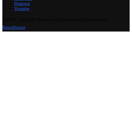
Pinterest
Youtube
@2019 - All Right Reserved. Designed and Developed by
PenciDesign