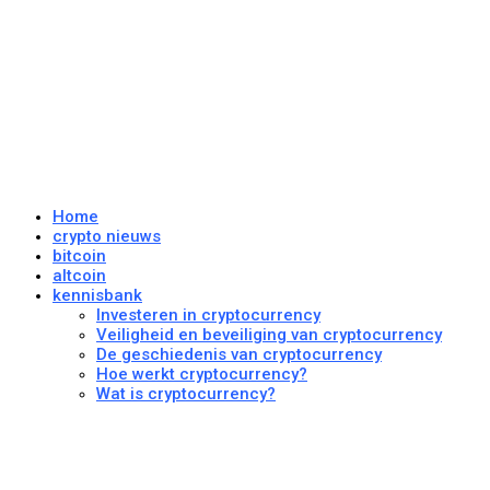
Home
crypto nieuws
bitcoin
altcoin
kennisbank
Investeren in cryptocurrency
Veiligheid en beveiliging van cryptocurrency
De geschiedenis van cryptocurrency
Hoe werkt cryptocurrency?
Wat is cryptocurrency?