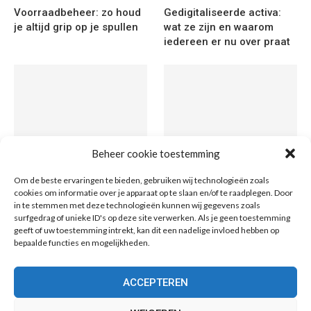
Voorraadbeheer: zo houd
Gedigitaliseerde activa:
je altijd grip op je spullen
wat ze zijn en waarom
iedereen er nu over praat
Beheer cookie toestemming
Grond kopen in de
Token varianten uitgelegd:
Om de beste ervaringen te bieden, gebruiken wij technologieën zoals
metaverse: wat is het en
van tekstverwerkende
cookies om informatie over je apparaat op te slaan en/of te raadplegen. Door
wat is het waard?
eenheden tot digitale
in te stemmen met deze technologieën kunnen wij gegevens zoals
munten
surfgedrag of unieke ID's op deze site verwerken. Als je geen toestemming
geeft of uw toestemming intrekt, kan dit een nadelige invloed hebben op
bepaalde functies en mogelijkheden.
ACCEPTEREN