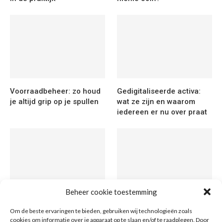
Voorraadbeheer: zo houd
Gedigitaliseerde activa:
je altijd grip op je spullen
wat ze zijn en waarom
iedereen er nu over praat
Beheer cookie toestemming
Grond kopen in de
Token varianten uitgelegd:
Om de beste ervaringen te bieden, gebruiken wij technologieën zoals
metaverse: wat is het en
van tekstverwerkende
cookies om informatie over je apparaat op te slaan en/of te raadplegen. Door