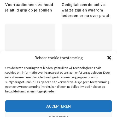
Voorraadbeheer: zo houd
Gedigitaliseerde activa:
je altijd grip op je spullen
wat ze zijn en waarom
iedereen er nu over praat
Beheer cookie toestemming
Grond kopen in de
Token varianten uitgelegd:
Om de beste ervaringen te bieden, gebruiken wij technologieën zoals
metaverse: wat is het en
van tekstverwerkende
cookies om informatie over je apparaat op te slaan en/of te raadplegen. Door
wat is het waard?
eenheden tot digitale
in te stemmen met deze technologieën kunnen wij gegevens zoals
munten
surfgedrag of unieke ID's op deze site verwerken. Als je geen toestemming
geeft of uw toestemming intrekt, kan dit een nadelige invloed hebben op
bepaalde functies en mogelijkheden.
ACCEPTEREN