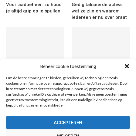
Voorraadbeheer: zo houd
Gedigitaliseerde activa:
je altijd grip op je spullen
wat ze zijn en waarom
iedereen er nu over praat
Beheer cookie toestemming
Grond kopen in de
Token varianten uitgelegd:
Om de beste ervaringen te bieden, gebruiken wij technologieën zoals
metaverse: wat is het en
van tekstverwerkende
cookies om informatie over je apparaat op te slaan en/of te raadplegen. Door
wat is het waard?
eenheden tot digitale
in te stemmen met deze technologieën kunnen wij gegevens zoals
munten
surfgedrag of unieke ID's op deze site verwerken. Als je geen toestemming
geeft of uw toestemming intrekt, kan dit een nadelige invloed hebben op
bepaalde functies en mogelijkheden.
ACCEPTEREN