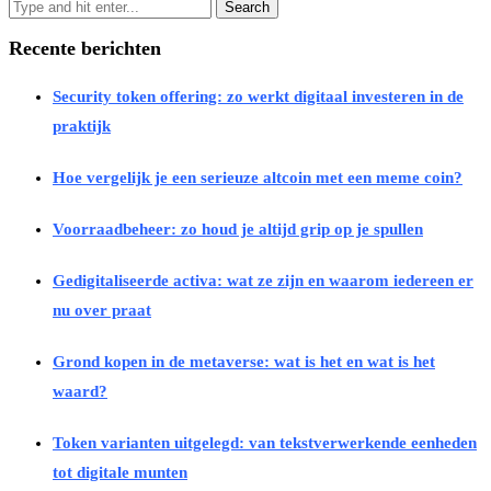
Recente berichten
Security token offering: zo werkt digitaal investeren in de
praktijk
Hoe vergelijk je een serieuze altcoin met een meme coin?
Voorraadbeheer: zo houd je altijd grip op je spullen
Gedigitaliseerde activa: wat ze zijn en waarom iedereen er
nu over praat
Grond kopen in de metaverse: wat is het en wat is het
waard?
Token varianten uitgelegd: van tekstverwerkende eenheden
tot digitale munten