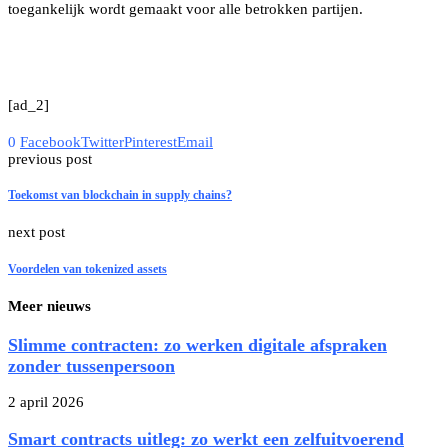
toegankelijk wordt gemaakt voor alle betrokken partijen.
[ad_2]
0
Facebook
Twitter
Pinterest
Email
previous post
Toekomst van blockchain in supply chains?
next post
Voordelen van tokenized assets
Meer nieuws
Slimme contracten: zo werken digitale afspraken
zonder tussenpersoon
2 april 2026
Smart contracts uitleg: zo werkt een zelfuitvoerend