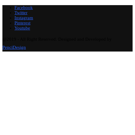
Facebook
Twitter
Instagram
Pinterest
Youtube
@2019 - All Right Reserved. Designed and Developed by
PenciDesign