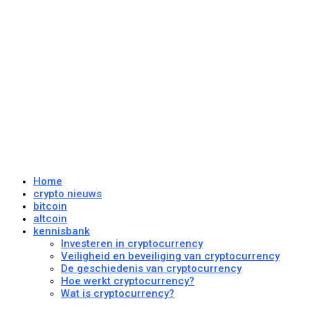
Home
crypto nieuws
bitcoin
altcoin
kennisbank
Investeren in cryptocurrency
Veiligheid en beveiliging van cryptocurrency
De geschiedenis van cryptocurrency
Hoe werkt cryptocurrency?
Wat is cryptocurrency?