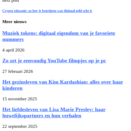
next post
Crypto educatie: zo leer je begrijpen wat digitaal geld echt is
Meer nieuws
Muziek tokens: digitaal eigendom van je favoriete
nummers
4 april 2026
Zo zet je eenvoudig YouTube filmpjes op je pc
27 februari 2026
Het gezinsleven van Kim Kardashian: alles over haar
kinderen
15 november 2025
Het liefdesleven van Lisa Marie Presley: haar
huwelijkspartners en hun verhalen
22 september 2025