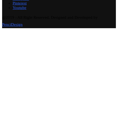
Pinterest
Youtube
@2019 - All Right Reserved. Designed and Developed by
PenciDesign