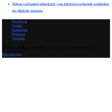
Token varianten uitgelegd: van tekstverwerkende eenheden
tot digitale munten
Facebook
Twitter
Instagram
Pinterest
Youtube
@2019 - All Right Reserved. Designed and Developed by
PenciDesign