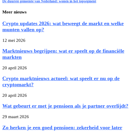
De duurste gemeente van Nederland: wonen in het topsegment
Meer nieuws
Crypto updates 2026: wat beweegt de markt en welke
munten vallen op?
12 mei 2026
Marktnieuws begrijpen: wat er speelt op de financiële
markten
20 april 2026
Crypto marktnieuws actueel: wat speelt er nu op de
cryptomarkt?
20 april 2026
Wat gebeurt er met je pensioen als je partner overlijdt?
29 maart 2026
Zo herken je een goed pensioen: zekerheid voor later