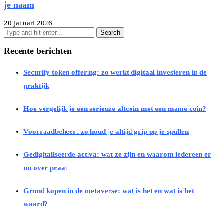
je naam
20 januari 2026
Recente berichten
Security token offering: zo werkt digitaal investeren in de
praktijk
Hoe vergelijk je een serieuze altcoin met een meme coin?
Voorraadbeheer: zo houd je altijd grip op je spullen
Gedigitaliseerde activa: wat ze zijn en waarom iedereen er
nu over praat
Grond kopen in de metaverse: wat is het en wat is het
waard?