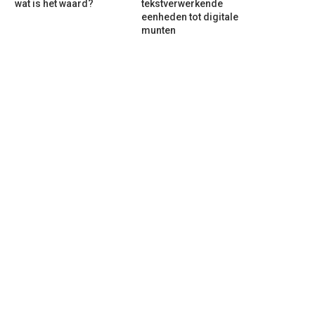
wat is het waard?
tekstverwerkende
eenheden tot digitale
munten