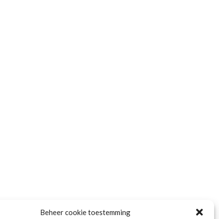
Wat gebeurt er met je pensioen als je
Zo herken je een goed pen
partner overlijdt?
zekerheid voor later
29 maart 2026
25 maart 2026
Beheer cookie toestemming