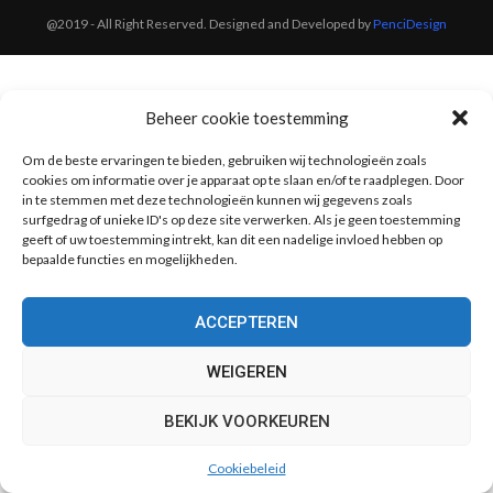
@2019 - All Right Reserved. Designed and Developed by
PenciDesign
Beheer cookie toestemming
Om de beste ervaringen te bieden, gebruiken wij technologieën zoals
cookies om informatie over je apparaat op te slaan en/of te raadplegen. Door
in te stemmen met deze technologieën kunnen wij gegevens zoals
surfgedrag of unieke ID's op deze site verwerken. Als je geen toestemming
geeft of uw toestemming intrekt, kan dit een nadelige invloed hebben op
bepaalde functies en mogelijkheden.
ACCEPTEREN
WEIGEREN
BEKIJK VOORKEUREN
Cookiebeleid